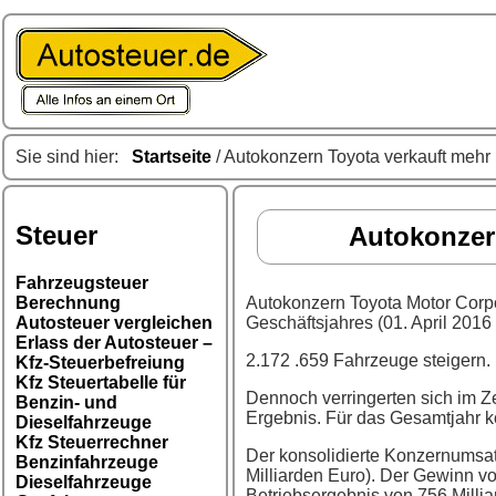
Sie sind hier:
Startseite
/ Autokonzern Toyota verkauft mehr
Steuer
Autokonzer
Fahrzeugsteuer
Berechnung
Autokonzern Toyota Motor Corpo
Autosteuer vergleichen
Geschäftsjahres (01. April 201
Erlass der Autosteuer –
2.172 .659 Fahrzeuge steigern.
Kfz-Steuerbefreiung
Kfz Steuertabelle für
Dennoch verringerten sich im Z
Benzin- und
Ergebnis. Für das Gesamtjahr k
Dieselfahrzeuge
Kfz Steuerrechner
Der konsolidierte Konzernumsatz
Benzinfahrzeuge
Milliarden Euro). Der Gewinn vo
Dieselfahrzeuge
Betriebsergebnis von 756 Milliar