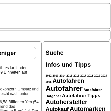
Suche
eniger
Infos und Tipps
 ihres laufenden
9 Einheiten auf
2012
2013
2014
2015
2016
2017
2018
2019
2024
Autofahren
2025
Autofahrer
Autokonzern Umsatz und
Autofahrer
eicht nach unten.
Autofahrer Tipps
Ratgeber
Autohersteller
6,58 Billionen Yen (54
hrend das
Automarken
Autokauf
liarden Euro) fiel. Der