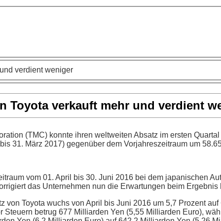
 und verdient weniger
n Toyota verkauft mehr und verdient w
ration (TMC) konnte ihren weltweiten Absatz im ersten Quartal
6 bis 31. März 2017) gegenüber dem Vorjahreszeitraum um 58.65
eitraum vom 01. April bis 30. Juni 2016 bei dem japanischen 
orrigiert das Unternehmen nun die Erwartungen beim Ergebnis l
 von Toyota wuchs von April bis Juni 2016 um 5,7 Prozent auf 
r Steuern betrug 677 Milliarden Yen (5,55 Milliarden Euro), wä
den Yen (6,2 Milliarden Euro) auf 642,2 Milliarden Yen (5,26 Mil