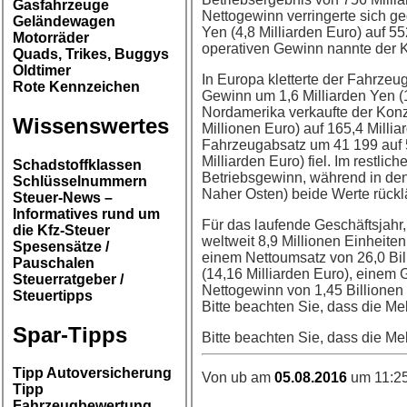
Gasfahrzeuge
Nettogewinn verringerte sich g
Geländewagen
Yen (4,8 Milliarden Euro) auf 5
Motorräder
operativen Gewinn nannte der 
Quads, Trikes, Buggys
Oldtimer
In Europa kletterte der Fahrzeu
Rote Kennzeichen
Gewinn um 1,6 Milliarden Yen (1
Nordamerika verkaufte der Konz
Wissenswertes
Millionen Euro) auf 165,4 Milli
Fahrzeugabsatz um 41 199 auf 5
Milliarden Euro) fiel. Im restl
Schadstoffklassen
Betriebsgewinn, während in den
Schlüsselnummern
Naher Osten) beide Werte rückl
Steuer-News –
Informatives rund um
Für das laufende Geschäftsjahr
die Kfz-Steuer
weltweit 8,9 Millionen Einhei
Spesensätze /
einem Nettoumsatz von 26,0 Bill
Pauschalen
(14,16 Milliarden Euro), einem 
Steuerratgeber /
Nettogewinn von 1,45 Billionen
Steuertipps
Bitte beachten Sie, dass die Me
Spar-Tipps
Bitte beachten Sie, dass die Me
Tipp Autoversicherung
Von ub am
05.08.2016
um 11:25
Tipp
Fahrzeugbewertung