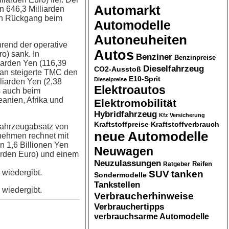
Automarkt
n 646,3 Milliarden
 den Rückgang beim
Automodelle
Autoneuheiten
hrend der operative
Autos
o) sank. In
Benziner
Benzinpreise
iarden Yen (116,39
Dieselfahrzeug
CO2-Ausstoß
pan steigerte TMC den
E10-Sprit
Dieselpreise
liarden Yen (2,38
Elektroautos
s auch beim
anien, Afrika und
Elektromobilität
Hybridfahrzeug
Kfz Versicherung
Kraftstoffpreise
Kraftstoffverbrauch
 Fahrzeugabsatz von
neue Automodelle
nehmen rechnet mit
n 1,6 Billionen Yen
Neuwagen
iarden Euro) und einem
Neuzulassungen
Ratgeber
Reifen
 wiedergibt.
SUV
tanken
Sondermodelle
Tankstellen
 wiedergibt.
Verbraucherhinweise
Verbrauchertipps
verbrauchsarme Automodelle