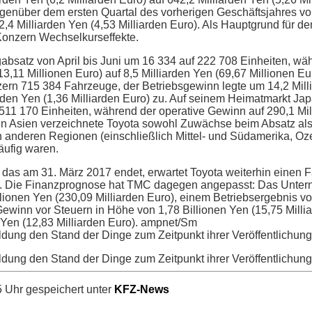
egenüber dem ersten Quartal des vorherigen Geschäftsjahres vo
52,4 Milliarden Yen (4,53 Milliarden Euro). Als Hauptgrund für
Konzern Wechselkurseffekte.
gabsatz von April bis Juni um 16 334 auf 222 708 Einheiten, wä
3,11 Millionen Euro) auf 8,5 Milliarden Yen (69,67 Millionen Eur
ern 715 384 Fahrzeuge, der Betriebsgewinn legte um 14,2 Mill
arden Yen (1,36 Milliarden Euro) zu. Auf seinem Heimatmarkt Ja
11 170 Einheiten, während der operative Gewinn auf 290,1 Mil
ichen Asien verzeichnete Toyota sowohl Zuwächse beim Absatz al
 anderen Regionen (einschließlich Mittel- und Südamerika, Oze
äufig waren.
, das am 31. März 2017 endet, erwartet Toyota weiterhin einen
ten. Die Finanzprognose hat TMC dagegen angepasst: Das Unter
ionen Yen (230,09 Milliarden Euro), einem Betriebsergebnis vo
Gewinn vor Steuern in Höhe von 1,78 Billionen Yen (15,75 Mill
 Yen (12,83 Milliarden Euro). ampnet/Sm
ldung den Stand der Dinge zum Zeitpunkt ihrer Veröffentlichung
ldung den Stand der Dinge zum Zeitpunkt ihrer Veröffentlichung
 Uhr gespeichert unter
KFZ-News