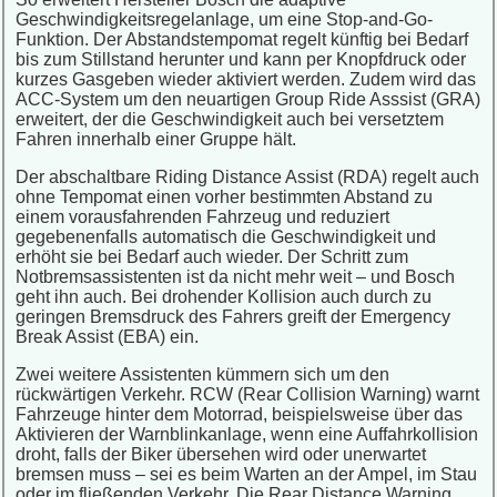
Geschwindigkeitsregelanlage, um eine Stop-and-Go-
Funktion. Der Abstandstempomat regelt künftig bei Bedarf
bis zum Stillstand herunter und kann per Knopfdruck oder
kurzes Gasgeben wieder aktiviert werden. Zudem wird das
ACC-System um den neuartigen Group Ride Asssist (GRA)
erweitert, der die Geschwindigkeit auch bei versetztem
Fahren innerhalb einer Gruppe hält.
Der abschaltbare Riding Distance Assist (RDA) regelt auch
ohne Tempomat einen vorher bestimmten Abstand zu
einem vorausfahrenden Fahrzeug und reduziert
gegebenenfalls automatisch die Geschwindigkeit und
erhöht sie bei Bedarf auch wieder. Der Schritt zum
Notbremsassistenten ist da nicht mehr weit – und Bosch
geht ihn auch. Bei drohender Kollision auch durch zu
geringen Bremsdruck des Fahrers greift der Emergency
Break Assist (EBA) ein.
Zwei weitere Assistenten kümmern sich um den
rückwärtigen Verkehr. RCW (Rear Collision Warning) warnt
Fahrzeuge hinter dem Motorrad, beispielsweise über das
Aktivieren der Warnblinkanlage, wenn eine Auffahrkollision
droht, falls der Biker übersehen wird oder unerwartet
bremsen muss – sei es beim Warten an der Ampel, im Stau
oder im fließenden Verkehr. Die Rear Distance Warning