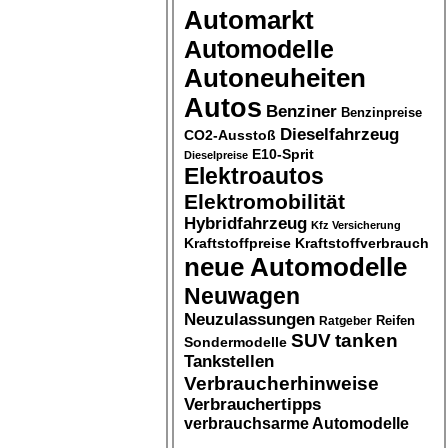
Automarkt
Automodelle
Autoneuheiten
Autos
Benziner
Benzinpreise
Dieselfahrzeug
CO2-Ausstoß
E10-Sprit
Dieselpreise
Elektroautos
Elektromobilität
Hybridfahrzeug
Kfz Versicherung
Kraftstoffpreise
Kraftstoffverbrauch
neue Automodelle
Neuwagen
Neuzulassungen
Ratgeber
Reifen
SUV
tanken
Sondermodelle
Tankstellen
Verbraucherhinweise
Verbrauchertipps
verbrauchsarme Automodelle