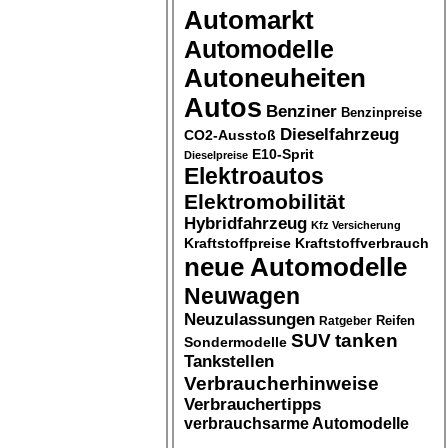
Automarkt
Automodelle
Autoneuheiten
Autos
Benziner
Benzinpreise
Dieselfahrzeug
CO2-Ausstoß
E10-Sprit
Dieselpreise
Elektroautos
Elektromobilität
Hybridfahrzeug
Kfz Versicherung
Kraftstoffpreise
Kraftstoffverbrauch
neue Automodelle
Neuwagen
Neuzulassungen
Ratgeber
Reifen
SUV
tanken
Sondermodelle
Tankstellen
Verbraucherhinweise
Verbrauchertipps
verbrauchsarme Automodelle