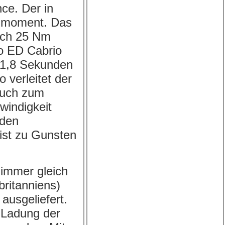
nce. Der in
ehmoment. Das
och 25 Nm
o ED Cabrio
11,8 Sekunden
 verleitet der
auch zum
windigkeit
 den
ist zu Gunsten
 immer gleich
ritanniens)
ausgeliefert.
-Ladung der