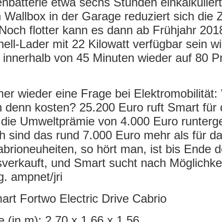
nbatterie etwa sechs Stunden einkalkuliert
Wallbox in der Garage reduziert sich die Z
Noch flotter kann es dann ab Frühjahr 201
ll-Lader mit 22 Kilowatt verfügbar sein wi
ie innerhalb von 45 Minuten wieder auf 80 P
er wieder eine Frage bei Elektromobilität:
 denn kosten? 25.200 Euro ruft Smart für
 die Umweltprämie von 4.000 Euro runterg
h sind das rund 7.000 Euro mehr als für d
abrioneuheiten, so hört man, ist bis Ende 
sverkauft, und Smart sucht nach Möglichke
. ampnet/jri
rt Fortwo Electric Drive Cabrio
 (in m): 2,70 x 1,66 x 1,56