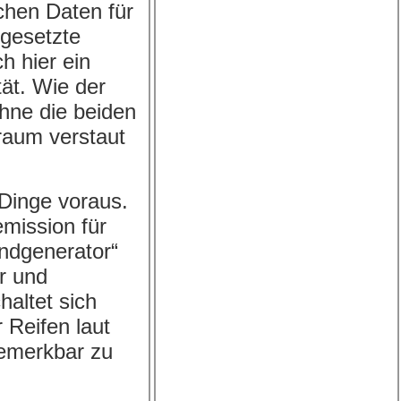
chen Daten für
fgesetzte
h hier ein
ät. Wie der
ohne die beiden
raum verstaut
 Dinge voraus.
mission für
ndgenerator“
r und
altet sich
 Reifen laut
bemerkbar zu