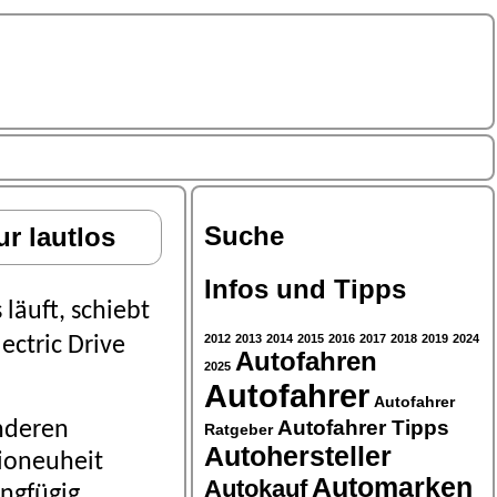
Suche
r lautlos
Infos und Tipps
läuft, schiebt
2012
2013
2014
2015
2016
2017
2018
2019
2024
ectric Drive
Autofahren
2025
Autofahrer
Autofahrer
Autofahrer Tipps
anderen
Ratgeber
Autohersteller
ioneuheit
Automarken
Autokauf
ingfügig