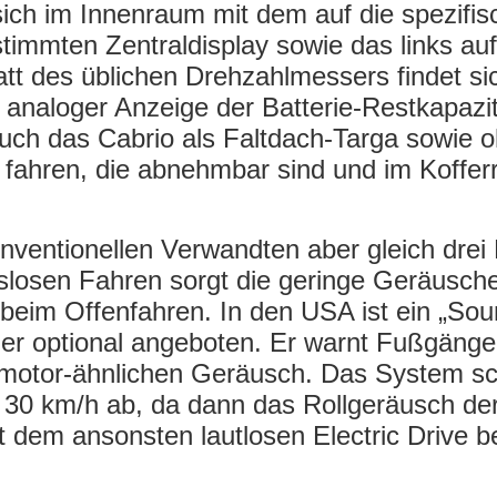
sich im Innenraum mit dem auf die spezifis
timmten Zentraldisplay sowie das links au
tt des üblichen Drehzahlmessers findet sic
 analoger Anzeige der Batterie-Restkapazit
auch das Cabrio als Faltdach-Targa sowie 
 fahren, die abnehmbar sind und im Koffer
nventionellen Verwandten aber gleich drei
losen Fahren sorgt die geringe Geräusche
beim Offenfahren. In den USA ist ein „Sou
d er optional angeboten. Er warnt Fußgänge
motor-ähnlichen Geräusch. Das System sch
 30 km/h ab, da dann das Rollgeräusch der
it dem ansonsten lautlosen Electric Drive 