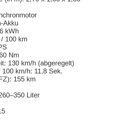
nchronmotor
n-Akku
7,6 kWh
 / 100 km
 PS
160 Nm
t: 130 km/h (abgeregelt)
 100 km/h: 11,8 Sek.
FZ): 155 km
260–350 Liter
15