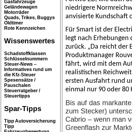
Gasfahrzeuge
Geländewagen
niedrigere Normreichwe
Motorräder
anvisierte Kundschaft 
Quads, Trikes, Buggys
Oldtimer
Rote Kennzeichen
Für Smart ist der Elect
legt nach Erhebungen 
Wissenswertes
zurück. „Da reicht der 
Schadstoffklassen
Produktmanager Rouven
Schlüsselnummern
fährt, wird mit dem Aut
Steuer-News –
Informatives rund um
realistischen Reichwei
die Kfz-Steuer
Spesensätze /
ersten Ausfahrt rund 
Pauschalen
einmal nur 90 oder 80 
Steuerratgeber /
Steuertipps
Bis auf das markante 
Spar-Tipps
zum Stecker) untersc
Cabrio – wenn man v
Tipp Autoversicherung
Greenflash zur Markt
Tipp
Fahrzeugbewertung