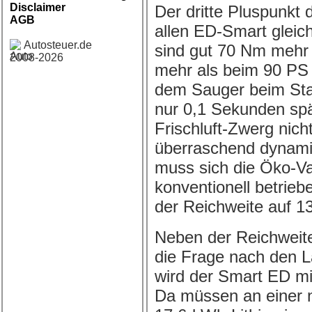
Disclaimer
Der dritte Pluspunkt 
AGB
allen ED-Smart glei
Autosteuer.de
sind gut 70 Nm mehr
2008-2026
mehr als beim 90 PS
dem Sauger beim Stan
nur 0,1 Sekunden spät
Frischluft-Zwerg nic
überraschend dynami
muss sich die Öko-Va
konventionell betrie
der Reichweite auf 1
Neben der Reichweite 
die Frage nach den L
wird der Smart ED mi
Da müssen an einer n