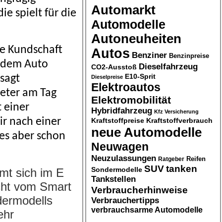
Automarkt
e spielt für die
Automodelle
Autoneuheiten
lle Kundschaft
Autos
Benziner
Benzinpreise
t dem Auto
Dieselfahrzeug
CO2-Ausstoß
E10-Sprit
 sagt
Dieselpreise
Elektroautos
eter am Tag
Elektromobilität
t einer
Hybridfahrzeug
Kfz Versicherung
ir nach einer
Kraftstoffpreise
Kraftstoffverbrauch
neue Automodelle
es aber schon
Neuwagen
Neuzulassungen
Ratgeber
Reifen
SUV
tanken
Sondermodelle
rmt sich im E
Tankstellen
icht vom Smart
Verbraucherhinweise
dermodells
Verbrauchertipps
verbrauchsarme Automodelle
ehr