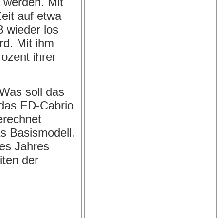
 werden. Mit
eit auf etwa
8 wieder los
rd. Mit ihm
rozent ihrer
 Was soll das
 das ED-Cabrio
erechnet
as Basismodell.
des Jahres
iten der