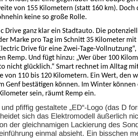
ite von 155 Kilometern (statt 160 km). Doch di
ohnehin keine so große Rolle.
ric Drive ganz klar ein Stadtauto. Die potenzie
der Marke pro Tag im Schnitt 35 Kilometer mi
Electric Drive für eine Zwei-Tage-Vollnutzung“,
 Remp. Und fügt hinzu: „Wer über 100 Kilom
o nicht glücklich.“ Smart rechnet im Alltag mi
te von 110 bis 120 Kilometern. Ein Wert, den w
um Genf bestätigen können. Im Winter können 
Kilometer sein, räumt Remp ein.
und pfiffig gestaltete „ED“-Logo (das D fo
heidet sich das Elektromodell äußerlich n
on der gleichnamigen Lackierung des Son
einführung einmal absieht. Ein bisschen m