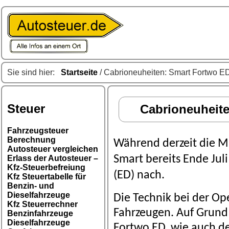
Sie sind hier:
Startseite
/ Cabrioneuheiten: Smart Fortwo ED 
Steuer
Cabrioneuheite
Fahrzeugsteuer
Berechnung
Während derzeit die Ma
Autosteuer vergleichen
Smart bereits Ende Jul
Erlass der Autosteuer –
Kfz-Steuerbefreiung
(ED) nach.
Kfz Steuertabelle für
Benzin- und
Dieselfahrzeuge
Die Technik bei der Op
Kfz Steuerrechner
Fahrzeugen. Auf Grund
Benzinfahrzeuge
Dieselfahrzeuge
Fortwo ED, wie auch de