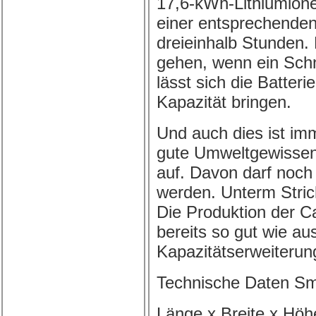
17,6-kWh-Lithiumione
einer entsprechenden 
dreieinhalb Stunden. 
gehen, wenn ein Schne
lässt sich die Batter
Kapazität bringen.
Und auch dies ist imm
gute Umweltgewissen
auf. Davon darf noch
werden. Unterm Stric
Die Produktion der C
bereits so gut wie au
Kapazitätserweiterung
Technische Daten Sma
Länge x Breite x Höhe