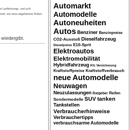
Automarkt
i Laufleistungs- und acht
Automodelle
sind, wie etwa abgefahrene Reifen,
Autoneuheiten
Autos
Benziner
Benzinpreise
 wiedergibt.
Dieselfahrzeug
CO2-Ausstoß
E10-Sprit
Dieselpreise
Elektroautos
Elektromobilität
Hybridfahrzeug
Kfz Versicherung
Kraftstoffpreise
Kraftstoffverbrauch
neue Automodelle
Neuwagen
Neuzulassungen
Ratgeber
Reifen
SUV
tanken
Sondermodelle
Tankstellen
Verbraucherhinweise
Verbrauchertipps
verbrauchsarme Automodelle