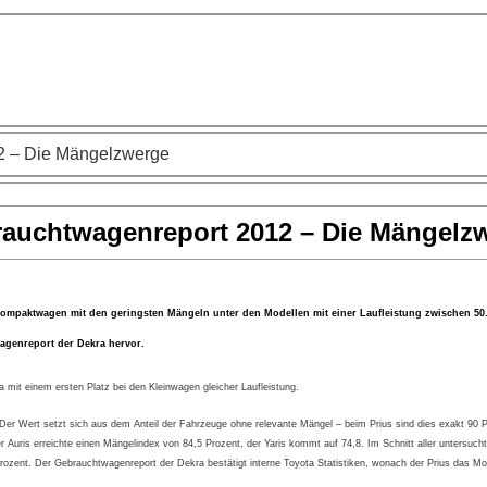
2 – Die Mängelzwerge
auchtwagenreport 2012 – Die Mängelz
Kompaktwagen mit den geringsten Mängeln unter den Modellen mit einer Laufleistung zwischen 50
agenreport der Dekra hervor.
a mit einem ersten Platz bei den Kleinwagen gleicher Laufleistung.
er Wert setzt sich aus dem Anteil der Fahrzeuge ohne relevante Mängel – beim Prius sind dies exakt 90 Pr
 Auris erreichte einen Mängelindex von 84,5 Prozent, der Yaris kommt auf 74,8. Im Schnitt aller untersuch
 Prozent. Der Gebrauchtwagenreport der Dekra bestätigt interne Toyota Statistiken, wonach der Prius das Mo