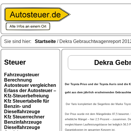
Sie sind hier:
Startseite
/ Dekra Gebrauchtwagenreport 201
Steuer
Dekra Gebr
Fahrzeugsteuer
Berechnung
Autosteuer vergleichen
Der Toyota Prius und der Toyota Auris sind die 
Erlass der Autosteuer –
geht aus dem jährlich erscheinenden Gebrauchtw
Kfz-Steuerbefreiung
Kfz Steuertabelle für
Der Yaris komplettiert die Siegerliste der Marke Toyot
Benzin- und
Dieselfahrzeuge
Der Prius wurde mit dem Mängelindex 87,5 bewertet. D
Kfz Steuerrechner
erhebliche Mängel – hier 2,5 Prozent – zusammen. Der
Benzinfahrzeuge
vergleichbaren Laufleistungsklasse bei lediglich 56,5
Dieselfahrzeuge
Garantiekosten im gesamten Konzern ist.