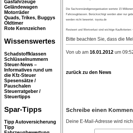
Gasfahrzeuge
Geländewagen
Die Sachverständigenorganisation wertete 15 Millione
Motorräder
Fahrzeugklassen. Berücksichtigt werden aber nur geb
Quads, Trikes, Buggys
werden nicht bewertet. toyota.de
Oldtimer
Rote Kennzeichen
Restwert und Wertverlust sind wichtige Kaufkriterie
Bitte beachten Sie, dass die Me
Wissenswertes
Von ub am
16.01.2012
um 09:52
Schadstoffklassen
Schlüsselnummern
Steuer-News –
Informatives rund um
zurück zu den News
die Kfz-Steuer
Spesensätze /
Pauschalen
Steuerratgeber /
Steuertipps
Spar-Tipps
Schreibe einen Kommen
Deine E-Mail-Adresse wird nicht 
Tipp Autoversicherung
Tipp
Fahrzeugbewertung