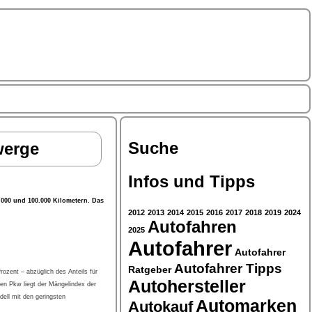
Suche
werge
Infos und Tipps
.000 und 100.000 Kilometern. Das
2012
2013
2014
2015
2016
2017
2018
2019
2024
Autofahren
2025
Autofahrer
Autofahrer
Autofahrer Tipps
Ratgeber
ozent – abzüglich des Anteils für
Autohersteller
ten Pkw liegt der Mängelindex der
dell mit den geringsten
Automarken
Autokauf