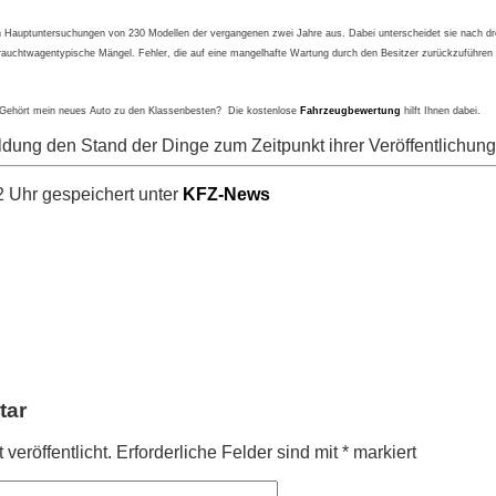
n Hauptuntersuchungen von 230 Modellen der vergangenen zwei Jahre aus. Dabei unterscheidet sie nach dre
rauchtwagentypische Mängel. Fehler, die auf eine mangelhafte Wartung durch den Besitzer zurückzuführen 
n: Gehört mein neues Auto zu den Klassenbesten? Die kostenlose
Fahrzeugbewertung
hilft Ihnen dabei.
ldung den Stand der Dinge zum Zeitpunkt ihrer Veröffentlichung
 Uhr gespeichert unter
KFZ-News
tar
veröffentlicht.
Erforderliche Felder sind mit
*
markiert