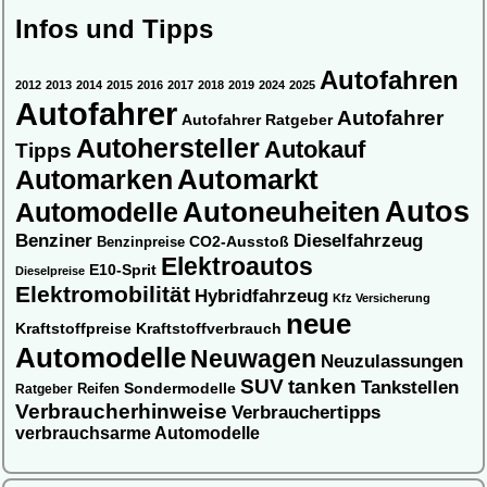
Infos und Tipps
Autofahren
2012
2013
2014
2015
2016
2017
2018
2019
2024
2025
Autofahrer
Autofahrer
Autofahrer Ratgeber
Autohersteller
Autokauf
Tipps
Automarkt
Automarken
Autos
Automodelle
Autoneuheiten
Benziner
Dieselfahrzeug
CO2-Ausstoß
Benzinpreise
Elektroautos
E10-Sprit
Dieselpreise
Elektromobilität
Hybridfahrzeug
Kfz Versicherung
neue
Kraftstoffpreise
Kraftstoffverbrauch
Automodelle
Neuwagen
Neuzulassungen
SUV
tanken
Tankstellen
Sondermodelle
Ratgeber
Reifen
Verbraucherhinweise
Verbrauchertipps
verbrauchsarme Automodelle