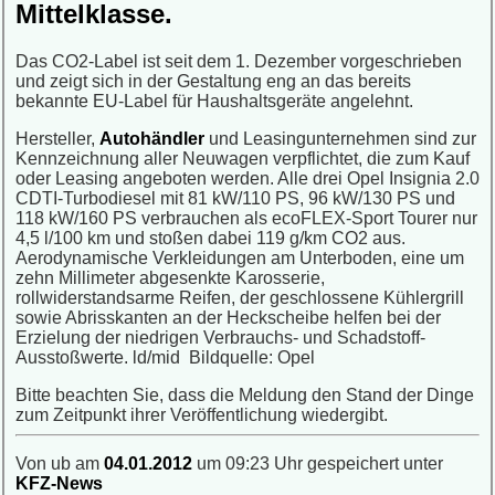
Mittelklasse.
Das CO2-Label ist seit dem 1. Dezember vorgeschrieben
und zeigt sich in der Gestaltung eng an das bereits
bekannte EU-Label für Haushaltsgeräte angelehnt.
Hersteller,
Autohändler
und Leasingunternehmen sind zur
Kennzeichnung aller Neuwagen verpflichtet, die zum Kauf
oder Leasing angeboten werden. Alle drei Opel Insignia 2.0
CDTI-Turbodiesel mit 81 kW/110 PS, 96 kW/130 PS und
118 kW/160 PS verbrauchen als ecoFLEX-Sport Tourer nur
4,5 l/100 km und stoßen dabei 119 g/km CO2 aus.
Aerodynamische Verkleidungen am Unterboden, eine um
zehn Millimeter abgesenkte Karosserie,
rollwiderstandsarme Reifen, der geschlossene Kühlergrill
sowie Abrisskanten an der Heckscheibe helfen bei der
Erzielung der niedrigen Verbrauchs- und Schadstoff-
Ausstoßwerte. ld/mid Bildquelle: Opel
Bitte beachten Sie, dass die Meldung den Stand der Dinge
zum Zeitpunkt ihrer Veröffentlichung wiedergibt.
Von ub am
04.01.2012
um 09:23 Uhr gespeichert unter
KFZ-News