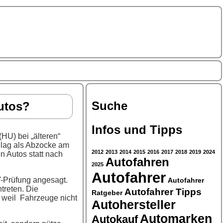
Suche
utos?
Infos und Tipps
HU) bei „älteren“
hlag als Abzocke am
2012
2013
2014
2015
2016
2017
2018
2019
2024
 Autos statt nach
Autofahren
2025
Autofahrer
V-Prüfung angesagt.
Autofahrer
treten. Die
Autofahrer Tipps
Ratgeber
 weil Fahrzeuge nicht
Autohersteller
Automarken
Autokauf