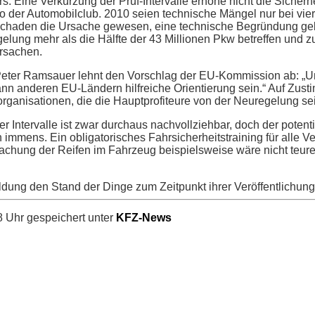
s. Eine Verkürzung der Prüf-Intervalle erhöhe nicht die Sicherh
so der Automobilclub. 2010 seien technische Mängel nur bei vie
chaden die Ursache gewesen, eine technische Begründung gebe
lung mehr als die Hälfte der 43 Millionen Pkw betreffen und z
ursachen.
eter Ramsauer lehnt den Vorschlag der EU-Kommission ab: „Un
ann anderen EU-Ländern hilfreiche Orientierung sein.“ Auf Zust
organisationen, die die Hauptprofiteure von der Neuregelung se
er Intervalle ist zwar durchaus nachvollziehbar, doch der potenti
immens. Ein obligatorisches Fahrsicherheitstraining für alle V
chung der Reifen im Fahrzeug beispielsweise wäre nicht teurer
ldung den Stand der Dinge zum Zeitpunkt ihrer Veröffentlichung
 Uhr gespeichert unter
KFZ-News