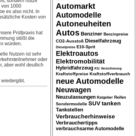
eit, sondern nütze
Automarkt
r von 1000
 es also nicht. In
Automodelle
usätzliche Kosten von
Autoneuheiten
Autos
sere Prüfpraxis hat
Benziner
Benzinpreise
immung stößt die
Dieselfahrzeug
CO2-Ausstoß
in würden.
E10-Sprit
Dieselpreise
Elektroautos
elle Nutzen ist sehr
erkehrsteilnehmer oder
Elektromobilität
, aber wohl deutlich
Hybridfahrzeug
Kfz Versicherung
Kraftstoffpreise
Kraftstoffverbrauch
neue Automodelle
 wiedergibt.
Neuwagen
Neuzulassungen
Ratgeber
Reifen
SUV
tanken
Sondermodelle
Tankstellen
Verbraucherhinweise
Verbrauchertipps
verbrauchsarme Automodelle