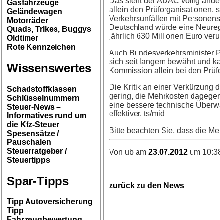
Das sieht der ADAC völlig ander
Gasfahrzeuge
allein den Prüforganisationen, 
Geländewagen
Verkehrsunfällen mit Personens
Motorräder
Deutschland würde eine Neurege
Quads, Trikes, Buggys
jährlich 630 Millionen Euro ver
Oldtimer
Rote Kennzeichen
Auch Bundesverkehrsminister P
sich seit langem bewährt und k
Wissenswertes
Kommission allein bei den Prüf
Die Kritik an einer Verkürzung d
Schadstoffklassen
gering, die Mehrkosten dagegen 
Schlüsselnummern
eine bessere technische Überwa
Steuer-News –
effektiver. ts/mid
Informatives rund um
die Kfz-Steuer
Bitte beachten Sie, dass die Me
Spesensätze /
Pauschalen
Steuerratgeber /
Von ub am
23.07.2012
um 10:38
Steuertipps
Spar-Tipps
zurück zu den News
Tipp Autoversicherung
Tipp
Fahrzeugbewertung