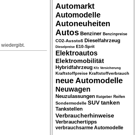
Automarkt
Automodelle
Autoneuheiten
Autos
Benziner
Benzinpreise
Dieselfahrzeug
CO2-Ausstoß
 wiedergibt.
E10-Sprit
Dieselpreise
Elektroautos
Elektromobilität
Hybridfahrzeug
Kfz Versicherung
Kraftstoffpreise
Kraftstoffverbrauch
neue Automodelle
Neuwagen
Neuzulassungen
Ratgeber
Reifen
SUV
tanken
Sondermodelle
Tankstellen
Verbraucherhinweise
Verbrauchertipps
verbrauchsarme Automodelle