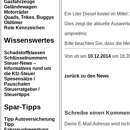
Gasfahrzeuge
Geländewagen
Motorräder
Ein Liter Diesel kostet im Mittel
Quads, Trikes, Buggys
Oldtimer
Dies zeigt die aktuelle Auswert
Rote Kennzeichen
ampnet/nic
Wissenswertes
Bitte beachten Sie, dass die Me
Schadstoffklassen
Von ub am
10.12.2014
um 16:28
Schlüsselnummern
Steuer-News –
Informatives rund um
die Kfz-Steuer
zurück zu den News
Spesensätze /
Pauschalen
Steuerratgeber /
Steuertipps
Spar-Tipps
Schreibe einen Kommen
Tipp Autoversicherung
Deine E-Mail-Adresse wird nicht 
Tipp
Fahrzeugbewertung