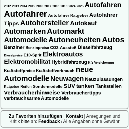
Autofahren
2012
2013
2014
2015
2016
2017
2018
2019
2024
2025
Autofahrer
Autofahrer
Autofahrer Ratgeber
Autohersteller
Autokauf
Tipps
Automarkt
Automarken
Autos
Automodelle
Autoneuheiten
Benziner
Dieselfahrzeug
CO2-Ausstoß
Benzinpreise
Elektroautos
E10-Sprit
Dieselpreise
Elektromobilität
Hybridfahrzeug
Kfz Versicherung
neue
Kraftstoffpreise
Kraftstoffverbrauch
Automodelle
Neuwagen
Neuzulassungen
SUV
tanken
Tankstellen
Sondermodelle
Ratgeber
Reifen
Verbraucherhinweise
Verbrauchertipps
verbrauchsarme Automodelle
Zu Favoriten hinzufügen
|
Kontakt
| Anregungen und
Kritik bitte an:
Feedback
/ Alle Angaben ohne Gewähr