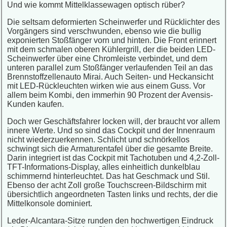
Und wie kommt Mittelklassewagen optisch rüber?
Die seltsam deformierten Scheinwerfer und Rücklichter des
Vorgängers sind verschwunden, ebenso wie die bullig
exponierten Stoßfänger vorn und hinten. Die Front erinnert
mit dem schmalen oberen Kühlergrill, der die beiden LED-
Scheinwerfer über eine Chromleiste verbindet, und dem
unteren parallel zum Stoßfänger verlaufenden Teil an das
Brennstoffzellenauto Mirai. Auch Seiten- und Heckansicht
mit LED-Rückleuchten wirken wie aus einem Guss. Vor
allem beim Kombi, den immerhin 90 Prozent der Avensis-
Kunden kaufen.
Doch wer Geschäftsfahrer locken will, der braucht vor allem
innere Werte. Und so sind das Cockpit und der Innenraum
nicht wiederzuerkennen. Schlicht und schnörkellos
schwingt sich die Armaturentafel über die gesamte Breite.
Darin integriert ist das Cockpit mit Tachotuben und 4,2-Zoll-
TFT-Informations-Display, alles einheitlich dunkelblau
schimmernd hinterleuchtet. Das hat Geschmack und Stil.
Ebenso der acht Zoll große Touchscreen-Bildschirm mit
übersichtlich angeordneten Tasten links und rechts, der die
Mittelkonsole dominiert.
Leder-Alcantara-Sitze runden den hochwertigen Eindruck