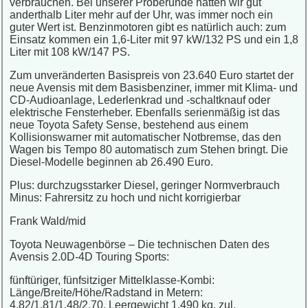
verbrauchen. Bei unserer Proberunde hatten wir gut
anderthalb Liter mehr auf der Uhr, was immer noch ein
guter Wert ist. Benzinmotoren gibt es natürlich auch: zum
Einsatz kommen ein 1,6-Liter mit 97 kW/132 PS und ein 1,8
Liter mit 108 kW/147 PS.
Zum unveränderten Basispreis von 23.640 Euro startet der
neue Avensis mit dem Basisbenziner, immer mit Klima- und
CD-Audioanlage, Lederlenkrad und -schaltknauf oder
elektrische Fensterheber. Ebenfalls serienmäßig ist das
neue Toyota Safety Sense, bestehend aus einem
Kollisionswarner mit automatischer Notbremse, das den
Wagen bis Tempo 80 automatisch zum Stehen bringt. Die
Diesel-Modelle beginnen ab 26.490 Euro.
Plus: durchzugsstarker Diesel, geringer Normverbrauch
Minus: Fahrersitz zu hoch und nicht korrigierbar
Frank Wald/mid
Toyota Neuwagenbörse – Die technischen Daten des
Avensis 2.0D-4D Touring Sports:
fünftüriger, fünfsitziger Mittelklasse-Kombi:
Länge/Breite/Höhe/Radstand in Metern:
4,82/1,81/1,48/2,70, Leergewicht 1.490 kg, zul.