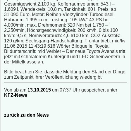
Gesamtgewicht 2.100 kg, Kofferraumvolumen: 543 l –
1.609 l, Wendekreis: 10,8 m, Tankinhalt: 60 l, Preis: ab
31.090 Euro. Motor: Reihen-Vierzylinder-Turbodiesel,
Hubraum: 1.995 ccm, Leistung: 105 kW/143 PS bei
4.000/min, max. Drehmoment: 320 Nm bei 1.750 –
2.250/min, Höchstgeschwindigkeit: 200 km/h, 0 bis 100
km/h: 9,5 s, Normverbrauch: 4,6 l/100 km, CO2-Ausstoß:
120 g/km, Sechsgang-Handschaltung, Frontantrieb. mid/fw
11.06.2015 11:43:19 616 Wörter Bildquelle: Toyota
Bildunterschrift: mid Verbier – Der neue Toyota Avensis tritt
jetzt mit schmalerem Kühlergrill und LED-Scheinwerfern in
der Mittelklasse an.
Bitte beachten Sie, dass die Meldung den Stand der Dinge
zum Zeitpunkt ihrer Veröffentlichung wiedergibt.
Von ub am
13.10.2015
um 07:37 Uhr gespeichert unter
KFZ-News
zurück zu den News