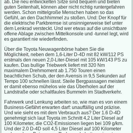
ab. Die neu entwickelten Sitze sind bequem und bieten
guten Seitenhalt, können aber nicht richtig runtergefahren
werden. Schon mittelgroße Menschen haben so das
Gefühl, an den Dachhimmel zu stoßen. Und: Der Knopf für
die elektrische Parkbremse ist unsinnigerweise tief unter
dem Lenkrad versteckt. Und wer etwas auf die unsichtbare
offene Ablage zwischen Mittelkonsole und -tunnel legt, wird
es garantiert nie wiederfinden.
Über die Toyota Neuwagenbörse haben Sie die
Möglichkeit, neben dem 1,6-Liter D-4D mit 82 kW/112 PS
erstmals den neuen 2,0-Liter-Diesel mit 105 kW/143 PS zu
kaufen. Das bullige Triebwerk liefert mit 320 Nm
maximalem Drehmoment ab 1.750 Touren einen
beachtlichen Schub, der den Avensis in 9,5 Sekunden auf
Tempo 100 schnellen lässt. Steile Bergpassagen meistert
er damit ebenso mühelos wie das Überholen auf der
Landstraße oder schaltfaules Bummeln im Stadtverkehr.
Fahrwerk und Lenkung arbeiten so, wie man es von einem
Business-Gefährt erwarten darf: unauffällig und präzise.
Und wie sieht es mit dem Verbrauch aus? Der 1.6 D-4D
genehmigt sich laut Toyota im Schnitt 4,2 Liter Diesel auf
100 Kilometer, die CO2-Emissionen liegen bei 109 g/km.
Und der 2.0 D-4D soll 4,5 Liter Diesel auf 100 Kilometer