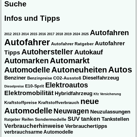
Suche
Infos und Tipps
Autofahren
2012
2013
2014
2015
2016
2017
2018
2019
2024
2025
Autofahrer
Autofahrer
Autofahrer Ratgeber
Autohersteller
Autokauf
Tipps
Automarkt
Automarken
Autos
Automodelle
Autoneuheiten
Benziner
Dieselfahrzeug
CO2-Ausstoß
Benzinpreise
Elektroautos
E10-Sprit
Dieselpreise
Elektromobilität
Hybridfahrzeug
Kfz Versicherung
neue
Kraftstoffpreise
Kraftstoffverbrauch
Automodelle
Neuwagen
Neuzulassungen
SUV
tanken
Tankstellen
Sondermodelle
Ratgeber
Reifen
Verbraucherhinweise
Verbrauchertipps
verbrauchsarme Automodelle