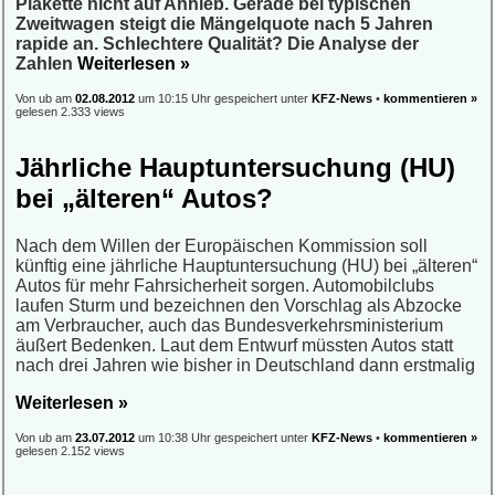
Plakette nicht auf Anhieb. Gerade bei typischen
Zweitwagen steigt die Mängelquote nach 5 Jahren
rapide an. Schlechtere Qualität? Die Analyse der
Zahlen
Weiterlesen »
Von ub am
02.08.2012
um 10:15 Uhr gespeichert unter
KFZ-News
•
kommentieren »
gelesen 2.333 views
Jährliche Hauptuntersuchung (HU)
bei „älteren“ Autos?
Nach dem Willen der Europäischen Kommission soll
künftig eine jährliche Hauptuntersuchung (HU) bei „älteren“
Autos für mehr Fahrsicherheit sorgen. Automobilclubs
laufen Sturm und bezeichnen den Vorschlag als Abzocke
am Verbraucher, auch das Bundesverkehrsministerium
äußert Bedenken. Laut dem Entwurf müssten Autos statt
nach drei Jahren wie bisher in Deutschland dann erstmalig
Weiterlesen »
Von ub am
23.07.2012
um 10:38 Uhr gespeichert unter
KFZ-News
•
kommentieren »
gelesen 2.152 views